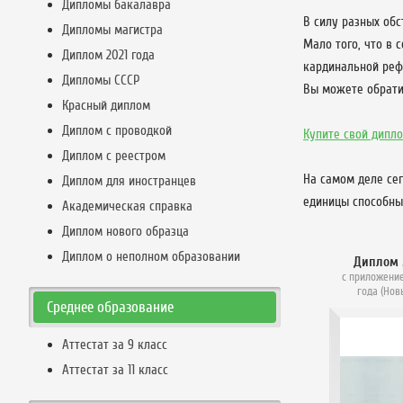
Дипломы бакалавра
В силу разных обс
Дипломы магистра
Мало того, что в 
Диплом 2021 года
кардинальной реф
Дипломы СССР
Вы можете обрати
Красный диплом
Диплом с проводкой
Купите свой дипл
Диплом с реестром
На самом деле се
Диплом для иностранцев
единицы способны 
Академическая справка
Диплом нового образца
Диплом о неполном образовании
Диплом 
с приложение
года (Нов
Среднее образование
Аттестат за 9 класс
Аттестат за 11 класс