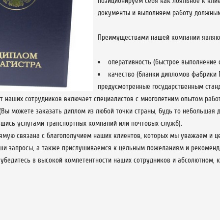
позиционируем себя как лояльное к кли
документы и выполняем работу должным
Преимуществами нашей компании являю
оперативность (быстрое выполнение с
качество (бланки дипломов фабрики 
предусмотренные государственным станд
т наших сотрудников включает специалистов с многолетним опытом работ
(Вы можете заказать диплом из любой точки страны, будь то небольшая 
шись услугами транспортных компаний или почтовых служб).
ямую связана с благополучием наших клиентов, которых мы уважаем и ц
ши запросы, а также прислушиваемся к цельным пожеланиям и рекоменд
о убедитесь в высокой компетентности наших сотрудников и абсолютном, 