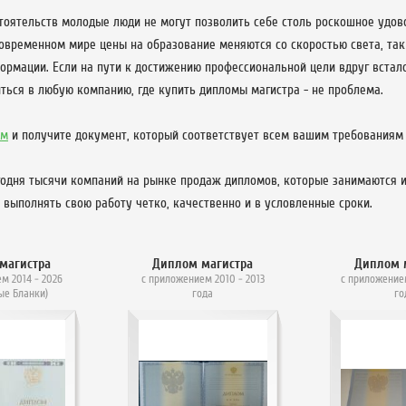
тоятельств молодые люди не могут позволить себе столь роскошное удово
современном мире цены на образование меняются со скоростью света, так
ормации. Если на пути к достижению профессиональной цели вдруг встало
ться в любую компанию, где купить дипломы магистра - не проблема.
ом
и получите документ, который соответствует всем вашим требованиям
годня тысячи компаний на рынке продаж дипломов, которые занимаются и
выполнять свою работу четко, качественно и в условленные сроки.
магистра
Диплом магистра
Диплом 
м 2014 - 2026
с приложением 2010 - 2013
с приложение
ые Бланки)
года
го