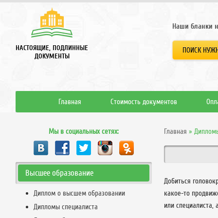
Наши бланки н
НАСТОЯЩИЕ, ПОДЛИННЫЕ
ПОИСК НУЖН
ДОКУМЕНТЫ
Главная
Стоимость документов
Опл
Мы в социальных сетях:
Главная
»
Дипломы
Высшее образование
Добиться головокр
Диплом о высшем образовании
какое-то продвиже
или специалиста,
Дипломы специалиста