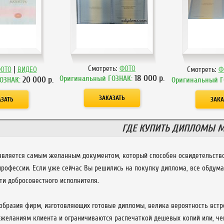
|
Смотреть:
ФОТО
ОТО
ВИДЕО
Смотреть:
Ф
18 000
р.
Оригинальный ГОЗНАК:
20 000
р.
ОЗНАК:
Оригинальный Г
ГДЕ КУПИТЬ ДИПЛОМЫ М
является самым желанным документом, который способен освидетельство
профессии. Если уже сейчас Вы решились на покупку диплома, все обдум
ти добросовестного исполнителя.
ообразия фирм, изготовляющих готовые дипломы, велика вероятность встр
ожеланиям клиента и ограничиваются распечаткой дешевых копий или, че