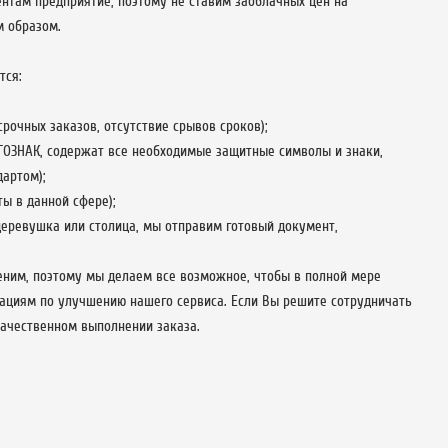
ентам предприятие, поэтому не ставим заоблачных цен на
 образом.
тся:
рочных заказов, отсутствие срывов сроков);
ГОЗНАК, содержат все необходимые защитные символы и знаки,
артом);
ы в данной сфере);
деревушка или столица, мы отправим готовый документ,
еним, поэтому мы делаем все возможное, чтобы в полной мере
ациям по улучшению нашего сервиса. Если Вы решите сотрудничать
качественном выполнении заказа.