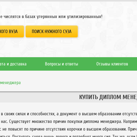
е числятся в базах утерянных или утилизированных!
ОГО ВУЗА
ПОИСК НУЖНОГО СУЗА
ата и доставка
Вопросы и ответы
Отзывы клиентов
 менеджера
КУПИТЬ ДИПЛОМ МЕН
в своих силах и способностях, а документ о высшем образовании отсутс
 нас. Существует множество причин покупки диплома менеджера. Наприме
с не повысят по причине отсутствия корочки о высшем образовании. Прич
ться. Поступать снова очень дорого и потребует много сил. Так же, есл