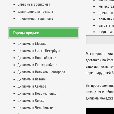
мы изгот
Справка в военкомат
мы всегда
Бланк диплома грамоты
адекватн
Приложение к диплому
повышени
затрата м
окупаемос
Города продаж
Дипломы в Москве
Дипломы в Санкт-Петербурге
Мы предоставили 
Дипломы в Новосибирске
доставкой по Рос
Дипломы в Екатеринбурге
защищенность: го
Дипломы в Великом Новгороде
через пару дней 
Дипломы в Казани
Вы просто должны 
Дипломы в Самаре
находится учебно
Дипломы в Новокузнецке
диплома менеджер
Дипломы в Омске
Дипломы в Челябинске