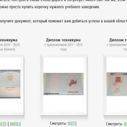
можно просто купить корочку нужного учебного заведения.
олучите документ, который поможет вам добиться успеха в вашей област
техникума
Диплом техникума
Диплом т
м 2014 - 2026
с приложением 2011 - 2013
с приложение
ые Бланки)
года
го
|
Смотреть:
ФОТО
ОТО
ВИДЕО
Смотреть:
Ф