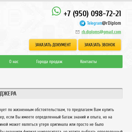
+7 (950) 098-72-21
@rDiplom
Telegram
rb.diploms@gmail.com
ЗАКАЗАТЬ ДОКУМЕНТ
ЗАКАЗАТЬ ЗВОНОК
О нас
Города продаж
Контакты
ЕДЖЕРА
твует по жизненным обстоятельствам, то предлагаем Вам купить
р, если Вы имеете определенный багаж знаний и опыта, но на
иной может являться утеря оригинала или просто не было
и Вы окончили филиал университета, но хотите выбрать определенный