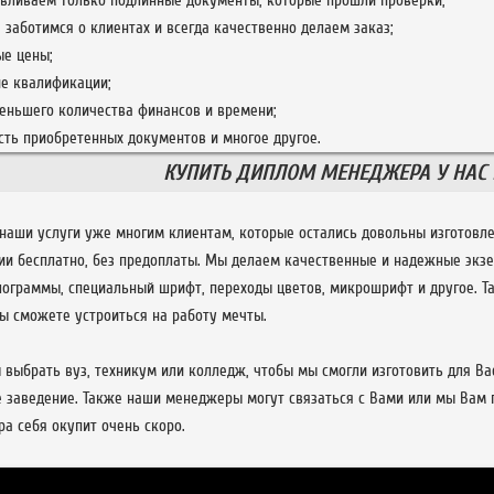
авливаем только подлинные документы, которые прошли проверки;
 заботимся о клиентах и всегда качественно делаем заказ;
ые цены;
е квалификации;
еньшего количества финансов и времени;
ть приобретенных документов и многое другое.
КУПИТЬ ДИПЛОМ МЕНЕДЖЕРА У НАС 
наши услуги уже многим клиентам, которые остались довольны изготовл
сии бесплатно, без предоплаты. Мы делаем качественные и надежные экз
лограммы, специальный шрифт, переходы цветов, микрошрифт и другое. 
Вы сможете устроиться на работу мечты.
выбрать вуз, техникум или колледж, чтобы мы смогли изготовить для Вас 
е заведение. Также наши менеджеры могут связаться с Вами или мы Вам п
а себя окупит очень скоро.