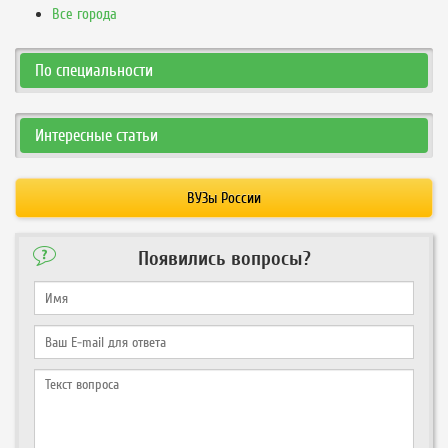
Все города
По специальности
Интересные статьи
ВУЗы России
Появились вопросы?