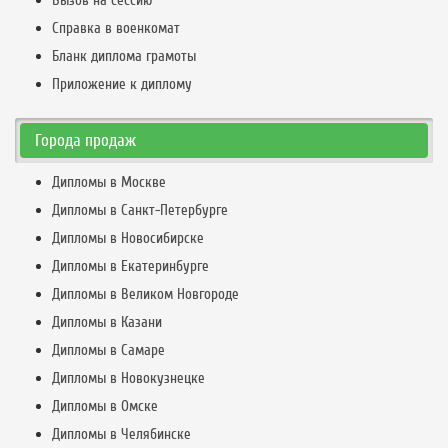
Вызов на сессию
Справка в военкомат
Бланк диплома грамоты
Приложение к диплому
Города продаж
Дипломы в Москве
Дипломы в Санкт-Петербурге
Дипломы в Новосибирске
Дипломы в Екатеринбурге
Дипломы в Великом Новгороде
Дипломы в Казани
Дипломы в Самаре
Дипломы в Новокузнецке
Дипломы в Омске
Дипломы в Челябинске