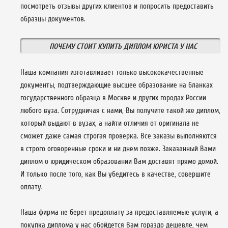
посмотреть отзывы других клиентов и попросить предоставить
образцы документов.
ПОЧЕМУ СТОИТ КУПИТЬ ДИПЛОМ ЮРИСТА У НАС
Наша компания изготавливает только высококачественные
документы, подтверждающие высшее образование на бланках
государственного образца в Москве и других городах России
любого вуза. Сотрудничая с нами, Вы получите такой же диплом,
который выдают в вузах, а найти отличия от оригинала не
сможет даже самая строгая проверка. Все заказы выполняются
в строго оговоренные сроки и ни днем позже. Заказанный Вами
диплом о юридическом образовании Вам доставят прямо домой.
И только после того, как Вы убедитесь в качестве, совершите
оплату.
Наша фирма не берет предоплату за предоставляемые услуги, а
покупка диплома у нас обойдется Вам гораздо дешевле, чем