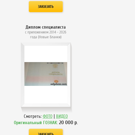
Диплом специалиста
с приложением 2014 - 2026
года (Новые Бланки)
|
Смотреть:
ФОТО
ВИДЕО
20 000
р.
Оригинальный ГОЗНАК: