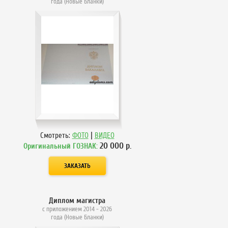
года (Новые Бланки)
|
Смотреть:
ФОТО
ВИДЕО
20 000
р.
Оригинальный ГОЗНАК:
Диплом магистра
с приложением 2014 - 2026
года (Новые Бланки)